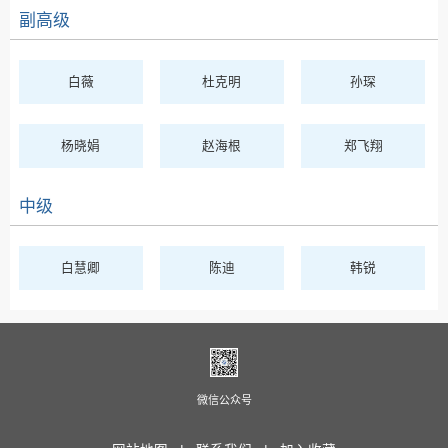
副高级
白薇
杜克明
孙琛
杨晓娟
赵海根
郑飞翔
中级
白慧卿
陈迪
韩锐
微信公众号