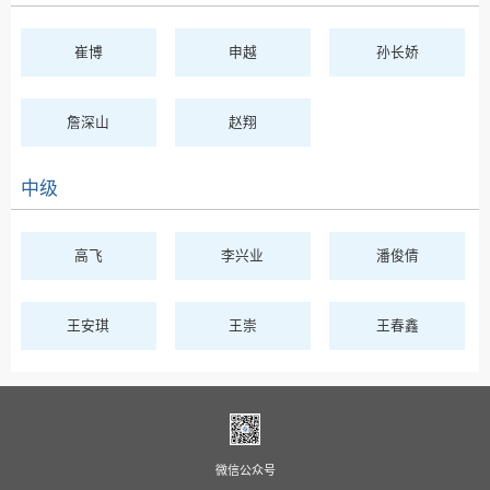
崔博
申越
孙长娇
詹深山
赵翔
中级
高飞
李兴业
潘俊倩
王安琪
王崇
王春鑫
微信公众号