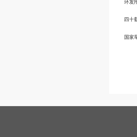
环发
四十
国家