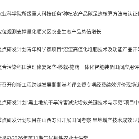
农业科学院所级重大科技任务“种植农产品碳足迹核算方法与认证体
定位观测支撑量化顺义区农业生态产品总值增长
重点研发计划青年科学家项目“沼渣高值化堆肥技术及功能产品开发”
复合污染稻田治理修复起垄-移栽-施药一体化智能装备田间应用
所召开创新工程跨越发展期期满考评会暨专项经费绩效评价现场
重点研发计划“黑土地抗干旱冷害减灾增效关键技术与示范”项目中期
重点研发计划项目在山西寿阳开展田间考察 旱地增产技术成效显
所举办2026年第11期气候韧性农业大讲堂