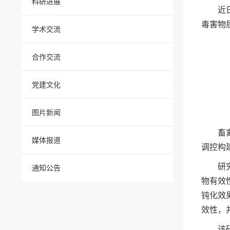
科研进展
近
毒害物质
学术交流
合作交流
党建文化
图片新闻
畜
媒体报道
调控构
研
通知公告
物有效
钝化效
效性，
该