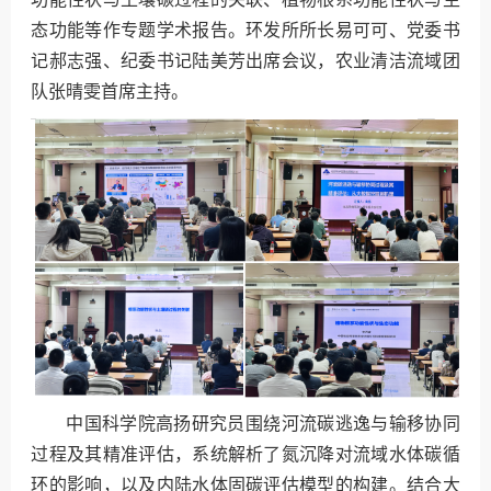
态功能等作专题学术报告。环发所所长易可可、党委书
记郝志强、纪委书记陆美芳出席会议，农业清洁流域团
队张晴雯首席主持。
中国科学院高扬研究员围绕河流碳逃逸与输移协同
过程及其精准评估，系统解析了氮沉降对流域水体碳循
环的影响，以及内陆水体固碳评估模型的构建。结合大