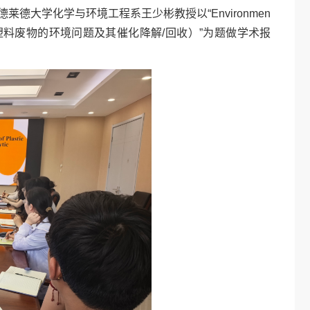
德大学化学与环境工程系王少彬教授以“Environmen
dation/recycling（塑料废物的环境问题及其催化降解/回收）”为题做学术报