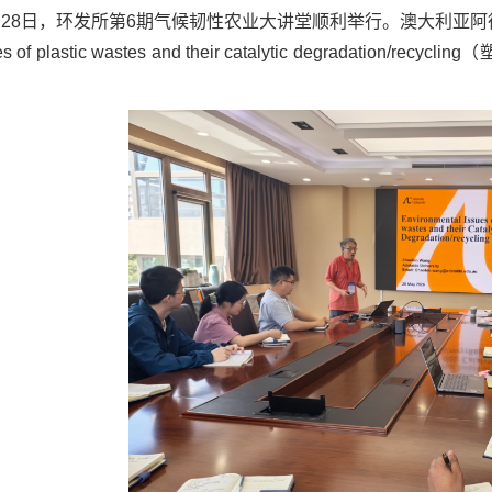
月28日，环发所第6期气候韧性农业大讲堂顺利举行。澳大利亚阿德莱
sues of plastic wastes and their catalytic degra