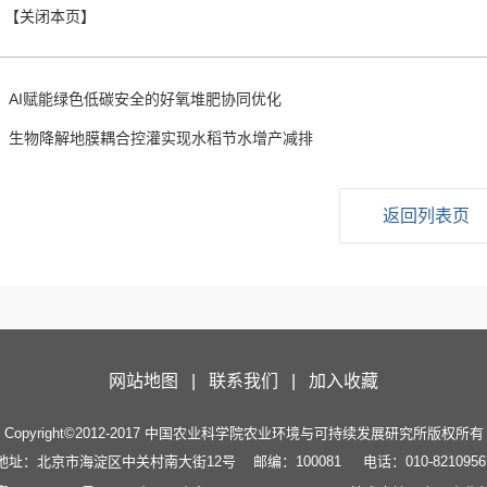
：
AI赋能绿色低碳安全的好氧堆肥协同优化
：
生物降解地膜耦合控灌实现水稻节水增产减排
返回列表页
网站地图 |
联系我们 |
加入收藏
Copyright©2012-2017 中国农业科学院农业环境与可持续发展研究所版权所有
地址：北京市海淀区中关村南大街12号
邮编：100081
电话：010-8210956