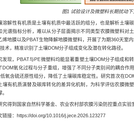
图1 试验设计及微塑料长期扰动下
壤溶解性有机质是土壤有机质中最活跃的组分，也是解析土壤
和光谱指标分析，难以从分子层面揭示不同类型农膜微塑料对
乙烯地膜以及PBAT生物降解地膜微塑料，开展了为期360天室内
S）技术，精准识别了土壤DOM分子组成变化及潜在转化路径。
究发现，PBAT与PE微塑料均能显著重塑土壤DOM分子组成和转
了DOM氧化过程与分子重组，增强了不同分子类别间的耦合作用
集低氧含硫还原性组分，降低了土壤碳库稳定性。研究首次在DO
土壤有机质演替及碳库转化的差异化机制，为科学评估农膜微
撑。
研究得到国家自然科学基金、农业农村部农膜污染防控重点实验
接：https://doi.org/10.1016/j.jece.2026.123277