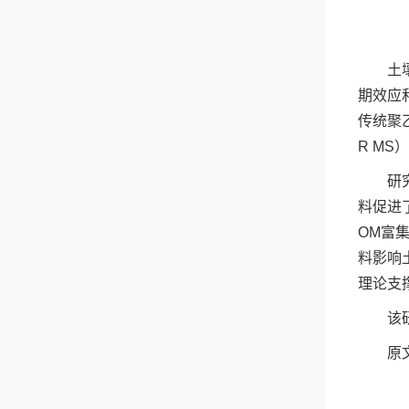
土
期效应
传统聚
R M
研
料促进
OM富
料影响
理论支
该
原文链