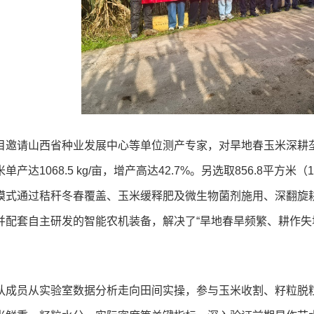
目邀请山西省种业发展中心等单位测产专家，对旱地春玉米深耕垄
单产达1068.5 kg/亩，增产高达42.7%。另选取856.8平方米（
模式通过秸秆冬春覆盖、玉米缓释肥及微生物菌剂施用、深翻旋
并配套自主研发的智能农机装备，解决了“旱地春旱频繁、耕作失
队成员从实验室数据分析走向田间实操，参与玉米收割、籽粒脱