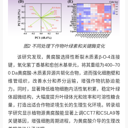
图2 不同处理下作物叶绿素和关键酶变化
该研究发现，黄腐酸选择性断裂木质素β-O-4连接
键，氧化紫丁香基和愈创木基单元，将其重组为400–70
0 Da黄腐酸-木质素异源共轭化合物，进而强化细胞壁和
维管组织，改善水分和养分运输，增强作物抗胁迫能
力。同时，显著降低植物细胞内活性氧积累，稳定叶绿
体超微结构，大幅度提升叶绿体光和效率和可溶性糖含
量，打造出适合作物逆境生长的生理生化环境。转录组
学研究显示植物源黄腐酸能显著上调CCT7和CSLA9等
关键基因，增强细胞周期进程，为黄腐酸介导的生理改