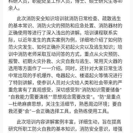
科研人员，职能处室工作人员，博士、硕士研究生等40
余人。
此次消防安全知识培训就消防日常检查、疏散逃生
的基本常识、消防火灾的预防和应急处置、消防器材的
正确使用等进行了深入浅出的讲解。培训课程联系实
际，以近年发生的真实案例为例，详细地介绍了如何防
范火灾发生、如何正确扑灭初起火灾以及逃生知识；培
训中消防老师采取互动问答的方式，重点从火灾预防、
报警、初期火灾扑救、火灾自救与逃生、常用灭火器的
选用等方面作了一一介绍。同时，还针对大家日常生活
中常出现的手机爆炸、电器起火、楼道起火等情况进行
了特别讲解，使参训人员对火灾给人类和社会带来的严
重危害有了直观感受，深切感受到“消防知识需要储备”
“自救能力需要演练”“思想观念需要改变”。“防”是重点
—杜绝麻痹思想，关注生活细节，熟悉周边环境；要自
救还要“会”—会正确选择工具，会熟练使用工具。
此次培训内容讲解案例丰富，详细生动，旨在提高
研究所职工防火自救的基本知识，消防安全意识，增强