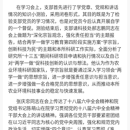
在学习会上，支部首先进行了学党章、党规和讲话
情况的知识小测验，采用闭卷形式，其目的既是为了检
验支部党员的学习情况，也是对党员今后认真开展自学
的一个督促。测验结束后，支部请科技处郝志鹏同志在
会上做题为“深化宗旨观念，强化责任担当”的主题报
告，结合两学一做学习教育第四阶段实施方案“学宗旨，
创新科技为民”的主题和本所科研工作实际，全面分析了
研究所“十三五”期间科研项目申请和执行情况以及自己
对“两学一做”促科技创新的认识与想法。他认为作为农
业环境科研国家队，学宗旨就是要通过深入学习领会“两
学一做”的思想宗旨，进一步增强责任意识与担当意识，
进一步增强做一名合格党员的思想意识，从而推动本所
农业环境科技事业的稳定与快速发展。
张庆忠同志在会上传达了十八届六中全会精神和院
党组书记陈萌山在院学习贯彻党的十八届六中全会精神
干部
大会上的讲话精神。强调各位党员干部要紧密团结
在以习近平同志为核心的党中央周围，强化和规范党内
政治生活，切实增强“四个意识”，认真学习贯彻《准