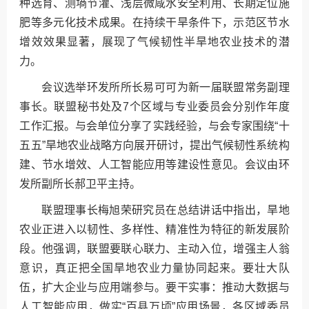
种选育、测墒节灌、浅层微咸水安全利用、长期定位施
肥等多元化技术成果。在持续干旱条件下，示范区节水
增效效果显著，展现了气候韧性半旱地农业技术的潜
力。
会议选举环发所所长易可可为新一届联盟常务副理
事长。联盟秘书处及7个区域与专业委员会分别作年度
工作汇报。与会单位分享了实践经验，与会专家围绕“十
五五”旱地农业战略方向展开研讨，提出气候韧性系统构
建、节水增效、人工智能应用等建设性意见。会议由环
发所副所长郝卫平主持。
联盟理事长梅旭荣研究员在总结讲话中指出，旱地
农业正进入以韧性、多样性、精准性为特征的新发展阶
段。他强调，联盟要联心联力、主动入位，增强主人翁
意识，真正把全国旱地农业力量协同起来。要壮大队
伍，扩大企业与应用端参与。要干实事：推动大数据与
人工智能应用，做实“百县万顷”应用场景，各区域委员