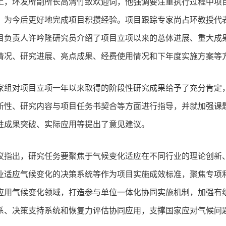
上，环发所副所长高清竹致欢迎词，他强调要注重执行过程中项
，为今后更好地完成项目积攒经验。项目跟踪专家尚占环教授代
目负责人许吟隆研究员介绍了项目立项以来的总体进展、重大成
情况、研究进展、亮点成果、经费使用情况和下年度实施方案等
家组对项目立项一年以来取得的阶段性研究成果给予了充分肯定
新性、研究内容与项目任务书契合等方面进行指导，并就加强课
性成果突破、实际应用等提出了意见建议。
议指出，研究任务要聚焦于气候变化适应在不同行业的理论创新
业适应气候变化的决策系统等作为项目实施成效标准，聚焦专项
应用气候变化领域，打造参与单位一体化协同实施机制，加强有
系、决策支持系统和恢复力评估协同应用，支撑国家应对气候问