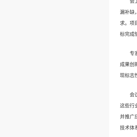
会
漏补缺
求。项
标完成
专
成果创
现标志
会
这些行
并推广
技术体