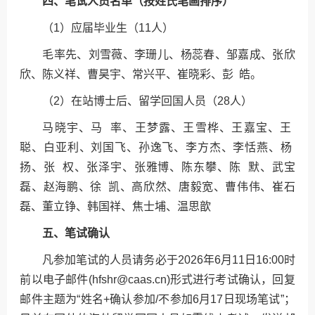
四、笔试人员名单（按姓氏笔画排序）
（1）应届毕业生（11人）
毛率先、刘雪薇、李珊儿、杨蕊春、邹嘉成、张欣
欣、陈义祥、曹昊宇、常兴平、崔晓彩、彭 皓。
（2）在站博士后、留学回国人员（28人）
马晓宇、马 率、王梦露、王雪桦、王嘉宝、王
聪、白亚利、刘国飞、孙逸飞、李方杰、李恬燕、杨
扬、张 权、张泽宇、张雅博、陈东攀、陈 默、武宝
磊、赵海鹏、徐 凯、高欣然、唐毅宽、曹伟伟、崔石
磊、董立铮、韩国祥、焦士埔、温思歆
五、笔试确认
凡参加笔试的人员请务必于2026年6月11日16:00时
前以电子邮件(hfshr@caas.cn)形式进行考试确认，回复
邮件主题为“姓名+确认参加/不参加6月17日现场笔试”；