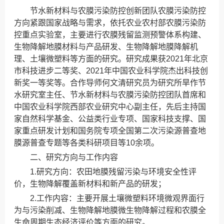
节水新材料与农膜污染防控创新团队农膜污染防控
方向紧跟国家战略与需求，依托农业农村部农膜污染防
控重点实验室，主要进行农膜残留监测预警体系构建、
生物降解地膜材料与产品研发、生物降解地膜降解机
理、土壤微塑料等方面的研究。研究成果获2021年北京
市科技进步二等奖、2021年中国农业科学院杰出科技创
新奖一等奖等。合作导师何文清研究员为研究所旱作节
水研究室主任、节水新材料与农膜污染防控团队首席和
中国农业科学院西部农业研究中心副主任，先后主持国
家自然科学基金、公益类行业专项、国家科技支撑、国
家重点研发计划和国务院专项全国第二次污染源普查地
膜源普查专题等各类科研项目等10余项。
二、研究方向与工作内容
1.研究方向：农田地膜残留污染与环境安全性评
价，生物降解覆盖新材料和新产品的研发；
2.工作内容：主要开展土壤微塑料环境微观界面行
为与污染削减、生物降解地膜微生物降解过程和农膜全
生命周期生态经济评价等方面的研究。