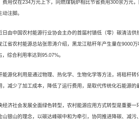
，费用仅在234万元上下，同燃煤锅炉相比节省费用300余万元，
生动注脚。
近日由中国农村能源行业协会主办的首届村镇低（零）碳清洁供
龙江省农村能源总站张思涛介绍，黑龙江秸秆年产生量在9000万
左右，综合利用率达到95.07%。
秆能源化利用是通过物理、热化学、生物化学等方法，将秸秆转
用，减少了加工成本，降低了运行费用，是取代传统化石能源的最
快经济社会发展全面绿色转型，农村能源应用方式转型是重要一
金山银山的理念，以碳达峰碳中和为牵引，协同推进降碳、减污