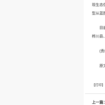
现生态
型从蓝
目
桦川县
(
原文
上一篇