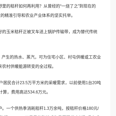
里的秸秆如何再利用？从曾经的“一烧了之”到现在的
策的精准引导和农业产业体系的坚实托举。
好的玉米秸秆正被叉车送上锅炉传输带，成为替代传统
烧后，产生的热水、蒸汽，可为住宅小区、村屯供暖或工农业
来农村供暖能源转变的全过程。
居民合计23.5万平方米的采暖需求，以前使用1台20吨
算，费用高达534.6万元。
。一个供热季消耗秸秆1.3万余吨，按秸秆价格180元/