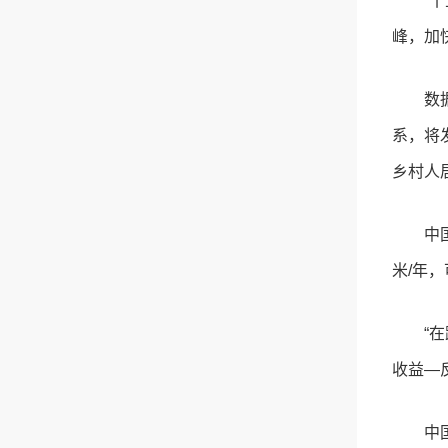
“
峰，加
数
系，将
乡村人
中
米/年
“
收益—
中