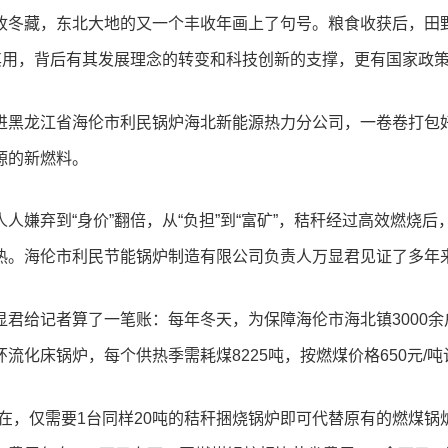
收冬藏，东北大地的又一个丰收年画上了句号。粮食收获后，田野
尽其用，背后有其发展理念的转变和科技创新的支撑，更有国家政
进黑龙江省海伦市利民锅炉海北新能源热力分公司，一卷卷打包
源的新燃料。
人人嫌弃到“身价”翻倍，从“负担”到“富矿”，秸秆经过高效燃
热。海伦市利民节能锅炉制造有限公司负责人万显君见证了多年
显君给记者算了一笔账：每年冬天，为保障海伦市海北镇3000余户
流化床锅炉，每个供热季需耗煤8225吨，按燃煤价格650元/吨计
现在，仅需要1台同样20吨的秸秆捆烧锅炉即可代替原有的燃煤锅炉