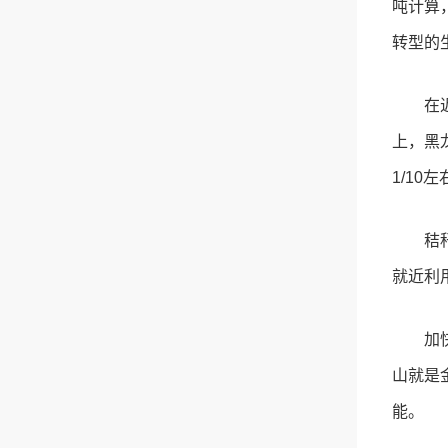
吨计算
转型的
在
上，黑
1/10
秸
就近利
加
山就是
能。