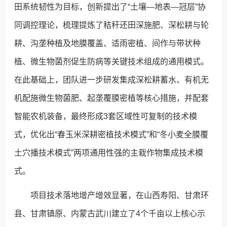
田系统韧性为目标，创新提出了“土壤—地表—冠层”协
同调控理论，梳理提炼了秸秆还田深施肥、深松耕与轮
耕、沟垄种植及地膜覆盖、适雨密植、间作与带状种
植、微生物菌剂促生防病等关键技术组成的通用模式。
在此基础上，团队进一步研发集成深松耕蓄水、有机无
机配施微生物菌肥、起垄覆膜密植等核心措施，并配套
智能农机装备，最终形成3套区域性可复制的技术模
式，优化出“春玉米深耕密植技术模式”和“冬小麦全膜覆
土穴播技术模式”两项通用性强的主栽作物集成技术模
式。
项目技术落地增产增效显著，在山西寿阳、甘肃环
县、甘肃镇原、内蒙古武川建立了4个千亩以上核心示