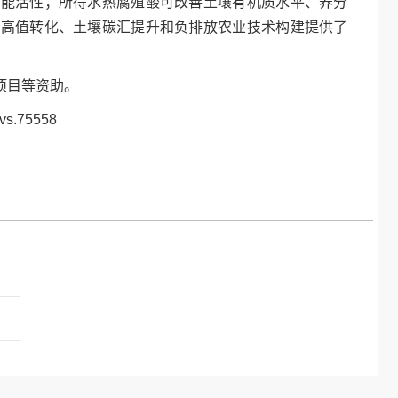
功能活性；所得水热腐殖酸可改善土壤有机质水平、养分
物高值转化、土壤碳汇提升和负排放农业技术构建提供了
项目等资助。
dvs.75558