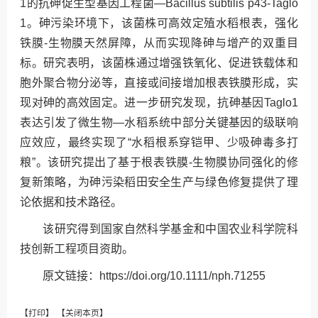
1的抗砷促生型基因工程菌—Bacillus subtilis p43-Taglo
1。砷污染环境下，该菌株可高效定殖水稻根表，强化
铁膜-生物膜天然屏障，从而实现降砷与增产的双重目
标。研究表明，该菌株通过增强铁氧化、促进铁载体和
胞外聚合物分泌等，直接或间接增加根表铁膜形成，实
现对砷的高效固定。进一步研究发现，抗砷基因Taglo1
表达引发了微生物—水稻系统中部分关键基因的级联响
应效应，最终实现了“水稻根系穿铠甲、少吸砷毒多打
粮”。该研究提出了基于根表铁膜-生物膜协同强化的修
复新策略，为砷污染稻田安全生产与绿色修复提供了理
论依据和技术路径。
该研究得到国家自然科学基金和中国农业科学院科
技创新工程项目资助。
原文链接：https://doi.org/10.1111/nph.71255