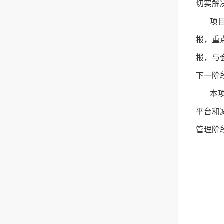
切实解
项目首
报，重
报，与
下一阶
本项目
平台和
管理阶