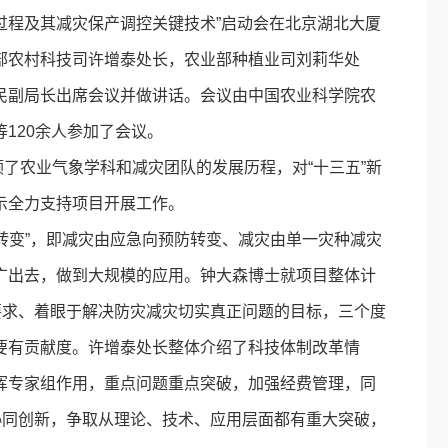
过程及其减灾保产调控关键技术”启动会在北京湖北大厦
部农村科技司许增泰处长，农业部种植业司刘莉华处
民副局长出席会议并做讲话。会议由中国农业科学院农
120余人参加了会议。
农业气象学科和减灾团队的发展历程，对“十三五”新
示全力支持项目开展工作。
变”，即减灾由应急向预防转变、减灾由单一灾种减灾
广出去，做到大规模的应用。钟大森博士就项目整体计
要求、着眼于解决防灾减灾切实真正问题的目标，三个度
要有贡献度。许增泰处长整体介绍了科技体制改革情
挥专家组作用，重点问题重点突破，加强经费管理，同
协同创新，争取从理论、技术、应用层面都有重大突破，