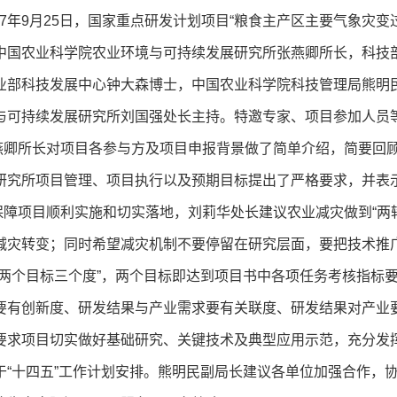
7年9月25日，国家重点研发计划项目“粮食主产区主要气象灾变
中国农业科学院农业环境与可持续发展研究所张燕卿所长，科技
业部科技发展中心钟大森博士，中国农业科学院科技管理局熊明
与可持续发展研究所刘国强处长主持。特邀专家、项目参加人员等
所长对项目各参与方及项目申报背景做了简单介绍，简要回顾了
研究所项目管理、项目执行以及预期目标提出了严格要求，并表
项目顺利实施和切实落地，刘莉华处长建议农业减灾做到“两转
减灾转变；同时希望减灾机制不要停留在研究层面，要把技术推
“两个目标三个度”，两个目标即达到项目书中各项任务考核指标
要有创新度、研发结果与产业需求要有关联度、研发结果对产业
要求项目切实做好基础研究、关键技术及典型应用示范，充分发
于“十四五”工作计划安排。熊明民副局长建议各单位加强合作，