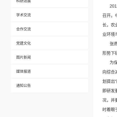
科研进展
201
学术交流
召开。
长，农
合作交流
业环境
党建文化
张燕卿
形势下
图片新闻
为保障
媒体报道
向综合
划提出
通知公告
即研发
况，并
时着眼