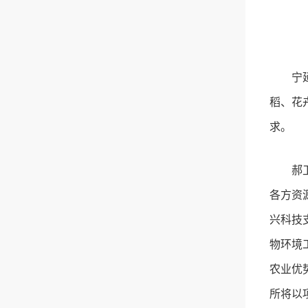
宁
稻、花
求。
郝
各方资
兴科技
物环境
农业优
所将以