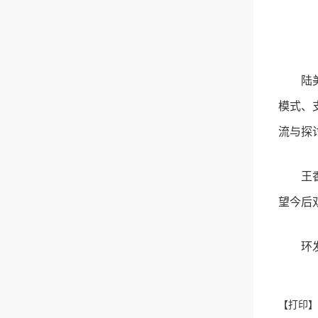
陆
模式、
流与探
王
望今后
环