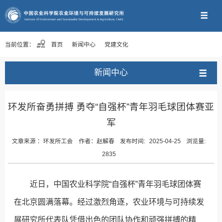
当前位置：
首页
新闻中心
党建文化
新闻中心
环发所奋勇拼搏 勇夺“自强杯”青年羽毛球团体赛亚
军
文章来源 ：
环发所工会
作者：
赵解春
发布时间:
2025-04-25
浏览量:
2835
近日，中国农业科学院“自强杯”青年羽毛球团体赛
在北京圆满落幕。经过激烈角逐，农业环境与可持续发
展研究所代表队凭借出色的团队协作和顽强拼搏的精