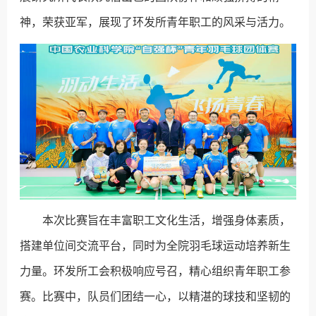
神，荣获亚军，展现了环发所青年职工的风采与活力。
本次比赛旨在丰富职工文化生活，增强身体素质，
搭建单位间交流平台，同时为全院羽毛球运动培养新生
力量。环发所工会积极响应号召，精心组织青年职工参
赛。比赛中，队员们团结一心，以精湛的球技和坚韧的