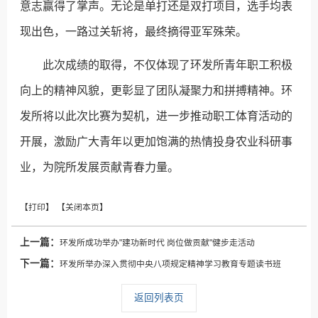
意志赢得了掌声。无论是单打还是双打项目，选手均表
现出色，一路过关斩将，最终摘得亚军殊荣。
此次成绩的取得，不仅体现了环发所青年职工积极
向上的精神风貌，更彰显了团队凝聚力和拼搏精神。环
发所将以此次比赛为契机，进一步推动职工体育活动的
开展，激励广大青年以更加饱满的热情投身农业科研事
业，为院所发展贡献青春力量。
上一篇：
环发所成功举办"建功新时代 岗位做贡献"健步走活动
下一篇：
环发所举办深入贯彻中央八项规定精神学习教育专题读书班
返回列表页